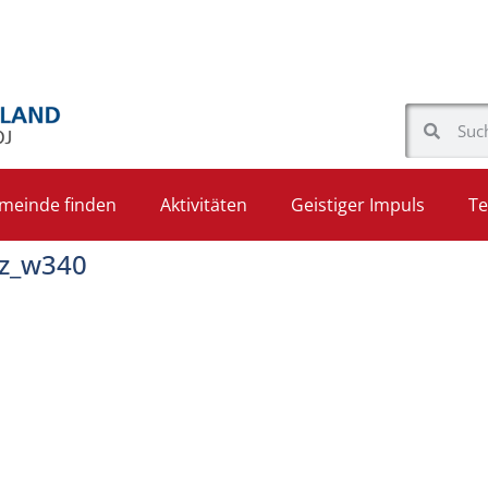
meinde finden
Aktivitäten
Geistiger Impuls
Te
z_w340