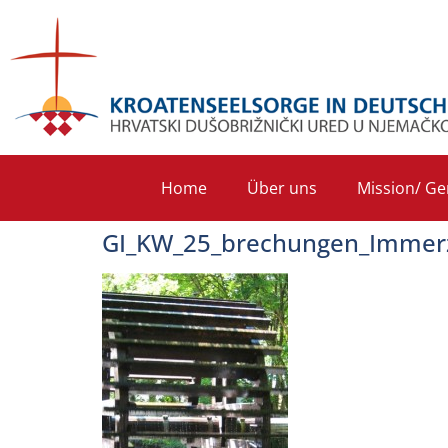
Home
Über uns
Mission/ Ge
GI_KW_25_brechungen_Immer