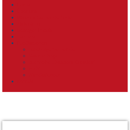
Home
Über uns
Mission/ Gemeinde finden
Aktivitäten
Geistiger Impuls
Termine
Publikationen
Lebendige Gemeinde
Slavimo Boga
Buchreihe „Diaspora Croatica“
Vodič
Wandkalender
Kontakt