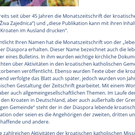
eits seit über 45 Jahren die Monatszeitschrift der kroatisc
a Zajednica“) und „diese Publikation kann mit ihren Inhal
 Kroaten im Ausland drucken“.
tlicht Ihren Namen hat die Monatszeitschrift von der „leb
er Diaspora erhalten. Dieser Name bezeichnet auch die leb
er eines Bulletins. In ihm wurden wichtige kirchliche Doku
chten über Aktivitäten in den kroatischen katholischen Gem
orbenen veröffentlicht. Ebenso wurden Texte über die kro
end verfolgte das Blatt auch später, jedoch wurden von Jahr
chen Gestaltung der Zeitschrift gearbeitet. Mit einem Wort
ber auch allgemeingesellschaftlichen Themen. Im Laufe der
i den Kroaten in Deutschland, aber auch außerhalb der Gr
digen Gemeinde“ steht der in der Diaspora lebende kroatis
ration oder seien es die Angehörigen der zweiten, dritten u
schaffende und andere.
 zahlreichen Aktivitäten der kroatischen katholischen Mis