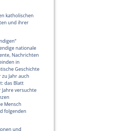
hen katholischen
ten und ihrer
endigen“
endige nationale
mente, Nachrichten
einden in
atische Geschichte
 zu Jahr auch
: das Blatt
 Jahre versuchte
enzen
che Mensch
nd folgenden
sionen und