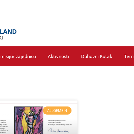
misiju/ zajednicu
Aktivnosti
Duhovni Kutak
Term
ALLGEMEIN