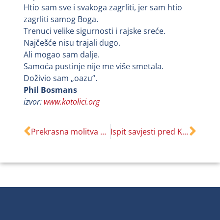
Htio sam sve i svakoga zagrliti, jer sam htio
zagrliti samog Boga.
Trenuci velike sigurnosti i rajske sreće.
Najčešće nisu trajali dugo.
Ali mogao sam dalje.
Samoća pustinje nije me više smetala.
Doživio sam „oazu“.
Phil Bosmans
izvor:
www.katolici.org
Prekrasna molitva koju je sveti Toma često molio
Ispit savjesti pred Križem