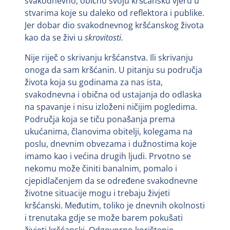
svakodnevno, obično svoju kršćansku vjeru u
stvarima koje su daleko od reflektora i publike.
Jer dobar dio svakodnevnog kršćanskog života
kao da se živi u
skrovitosti.
Nije riječ o skrivanju kršćanstva. Ili skrivanju
onoga da sam kršćanin. U pitanju su područja
života koja su godinama za nas ista,
svakodnevna i obična od ustajanja do odlaska
na spavanje i nisu izloženi ničijim pogledima.
Područja koja se tiču ponašanja prema
ukućanima, članovima obitelji, kolegama na
poslu, dnevnim obvezama i dužnostima koje
imamo kao i većina drugih ljudi. Prvotno se
nekomu može činiti banalnim, pomalo i
cjepidlačenjem da se određene svakodnevne
životne situacije mogu i trebaju živjeti
kršćanski. Međutim, toliko je dnevnih okolnosti
i trenutaka gdje se može barem pokušati
živjeti kršćanski. Odgovorno korištenje