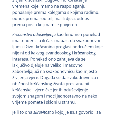
vremena koje imamo na raspolaganju,
ponašanje prema kolegama s kojima radimo,
odnos prema roditeljima ili djeci, odnos
prema poslu koji nam je povjeren.
Kršćanstvo oduševljenja
kao fenomen ponekad
ima tendenciju ili čak i napast da svakodnevni
ljudski život kršćanina proglasi područjem koje
nije ni od kakvog evanđeoskog i kršćanskog
interesa. Ponekad ono zahtijeva da se
isključivo djeluje na veliko i masovno
zaboravljajući na svakodnevnicu kao mjesto
življenja vjere. Događa se da svakodnevnica i
običnost kršćanskog života prestanu biti
kršćanske i vjerničke jer ih oduševljenje
svojom snagom i moći jednostavno na neko
vrijeme pomete i skloni u stranu.
Je li to ona
skrovitost
o kojoj je Isus govorio i za