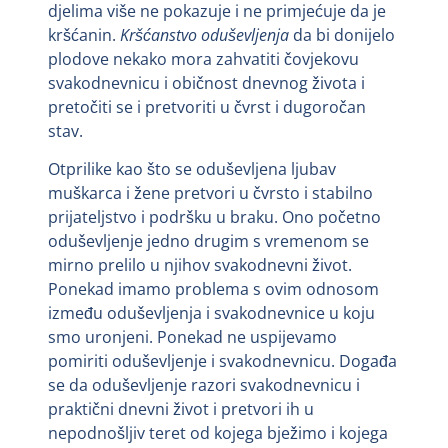
djelima više ne pokazuje i ne primjećuje da je
kršćanin.
Kršćanstvo oduševljenja
da bi donijelo
plodove nekako mora zahvatiti čovjekovu
svakodnevnicu i običnost dnevnog života i
pretočiti se i pretvoriti u čvrst i dugoročan
stav.
Otprilike kao što se oduševljena ljubav
muškarca i žene pretvori u čvrsto i stabilno
prijateljstvo i podršku u braku. Ono početno
oduševljenje jedno drugim s vremenom se
mirno prelilo u njihov svakodnevni život.
Ponekad imamo problema s ovim odnosom
između oduševljenja i svakodnevnice u koju
smo uronjeni. Ponekad ne uspijevamo
pomiriti oduševljenje i svakodnevnicu. Događa
se da oduševljenje razori svakodnevnicu i
praktični dnevni život i pretvori ih u
nepodnošljiv teret od kojega bježimo i kojega