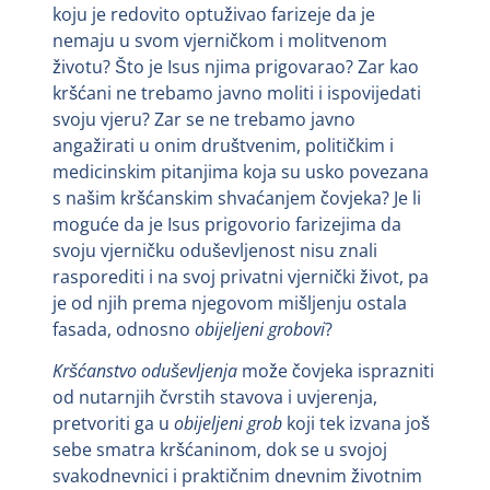
koju je redovito optuživao farizeje da je
nemaju u svom vjerničkom i molitvenom
životu? Što je Isus njima prigovarao? Zar kao
kršćani ne trebamo javno moliti i ispovijedati
svoju vjeru? Zar se ne trebamo javno
angažirati u onim društvenim, političkim i
medicinskim pitanjima koja su usko povezana
s našim kršćanskim shvaćanjem čovjeka? Je li
moguće da je Isus prigovorio farizejima da
svoju vjerničku oduševljenost nisu znali
rasporediti i na svoj privatni vjernički život, pa
je od njih prema njegovom mišljenju ostala
fasada, odnosno
obijeljeni grobovi
?
Kršćanstvo oduševljenja
može čovjeka isprazniti
od nutarnjih čvrstih stavova i uvjerenja,
pretvoriti ga u
obijeljeni grob
koji tek izvana još
sebe smatra kršćaninom, dok se u svojoj
svakodnevnici i praktičnim dnevnim životnim