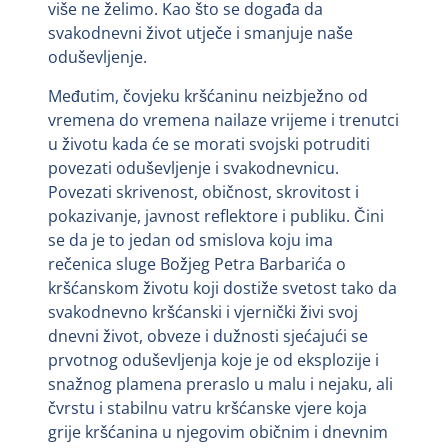
više ne želimo. Kao što se događa da
svakodnevni život utječe i smanjuje naše
oduševljenje.
Međutim, čovjeku kršćaninu neizbježno od
vremena do vremena nailaze vrijeme i trenutci
u životu kada će se morati svojski potruditi
povezati oduševljenje i svakodnevnicu.
Povezati skrivenost, običnost, skrovitost i
pokazivanje, javnost reflektore i publiku. Čini
se da je to jedan od smislova koju ima
rečenica sluge Božjeg Petra Barbarića o
kršćanskom životu koji dostiže svetost tako da
svakodnevno kršćanski i vjernički živi svoj
dnevni život, obveze i dužnosti sjećajući se
prvotnog oduševljenja koje je od eksplozije i
snažnog plamena preraslo u malu i nejaku, ali
čvrstu i stabilnu vatru kršćanske vjere koja
grije kršćanina u njegovim običnim i dnevnim