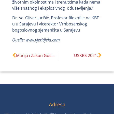
životnim okolnostima i trenutcima kada nema
više snažnog i eksplozivnog oduševljenja.”
Dr. sc. Oliver Jurišić, Profesor filozofije na KBF-
u u Sarajevu i vicerektor Vrhbosanskog
bogoslovnog sjemeništa u Sarajevu
Quelle: www.vjeridjela.com
Marija i Zakon Gospodnji
USKRS 2021.
Adresa