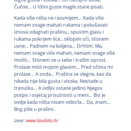
Čučne… U tišini guste magle stane pisati.
Kada više ništa ne razumijem… Kada više
nemam snage mahati rukama i pokušavati
iznova odagnati prašinu…spustim glavu i
rukama pokrijem lice…sklopim oči, stisnem
usne… Padnem na koljena… Drhtim. Ma,
nemam snage više mahati, nemam snage više
misliti… Stisnem se u sebe i tražim oprost.
Prolaze misli mojom glavom… Pred očima mi
prolaze… A onda… Prašina se slegne, kao da
nikada nije bila gusta i visoka. Nestade u
trenutku… A vidljiv ostane jedino Njegov
potpis i osjećaj prisutnosti u meni… Bio je
ovdje kada ništa nisam vidio/la… Da, znam…
Bog piše u prašini..
izvor:
www.laudato.hr