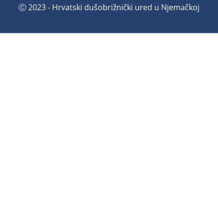
Ⓒ 2023 - Hrvatski dušobrižnički ured u Njemačkoj