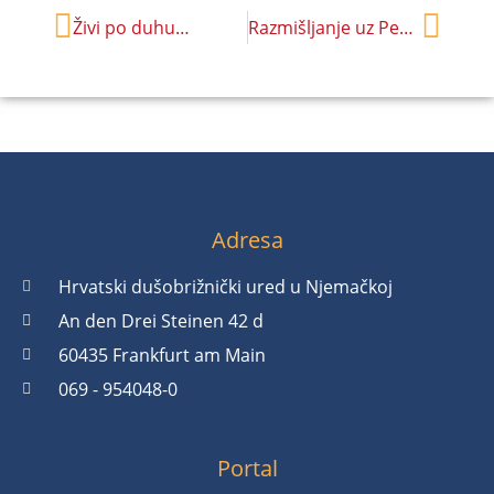
Živi po duhu…
Razmišljanje uz Pepelnicu
Adresa
Hrvatski dušobrižnički ured u Njemačkoj
An den Drei Steinen 42 d
60435 Frankfurt am Main
069 - 954048-0
Portal