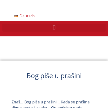
Deutsch
Bog piše u prašini
Znaš… Bog piše u prašini… Kada se prašina
digne gusta i visoka… On nečujno dođe,