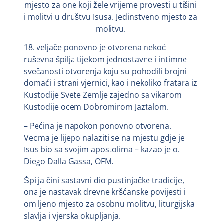
mjesto za one koji žele vrijeme provesti u tišini
i molitvi u društvu Isusa. Jedinstveno mjesto za
molitvu.
18. veljače ponovno je otvorena nekoć
ruševna špilja tijekom jednostavne i intimne
svečanosti otvorenja koju su pohodili brojni
domaći i strani vjernici, kao i nekoliko fratara iz
Kustodije Svete Zemlje zajedno sa vikarom
Kustodije ocem Dobromirom Jaztalom.
– Pećina je napokon ponovno otvorena.
Veoma je lijepo nalaziti se na mjestu gdje je
Isus bio sa svojim apostolima – kazao je o.
Diego Dalla Gassa, OFM.
Špilja čini sastavni dio pustinjačke tradicije,
ona je nastavak drevne kršćanske povijesti i
omiljeno mjesto za osobnu molitvu, liturgijska
slavlja i vjerska okupljanja.