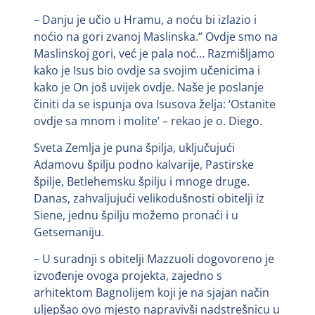
– Danju je učio u Hramu, a noću bi izlazio i
noćio na gori zvanoj Maslinska.“ Ovdje smo na
Maslinskoj gori, već je pala noć… Razmišljamo
kako je Isus bio ovdje sa svojim učenicima i
kako je On još uvijek ovdje. Naše je poslanje
činiti da se ispunja ova Isusova želja: ‘Ostanite
ovdje sa mnom i molite’ – rekao je o. Diego.
Sveta Zemlja je puna špilja, uključujući
Adamovu špilju podno kalvarije, Pastirske
špilje, Betlehemsku špilju i mnoge druge.
Danas, zahvaljujući velikodušnosti obitelji iz
Siene, jednu špilju možemo pronaći i u
Getsemaniju.
– U suradnji s obitelji Mazzuoli dogovoreno je
izvođenje ovoga projekta, zajedno s
arhitektom Bagnolijem koji je na sjajan način
uljepšao ovo mjesto napravivši nadstrešnicu u