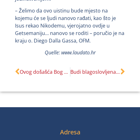
– Želimo da ovo uistinu bude mjesto na
kojemu će se ljudi nanovo rađati, kao što je
Isus rekao Nikodemu, vjerojatno ovdje u
Getsemaniju… nanovo se roditi – poručio je na
kraju o. Diego Dalla Gassa, OFM.
Quelle: www.laudato.hr
Ovog došašća Bog od nas očekuje samo jednu stvar
Budi blagoslovljena u vijeke
Adresa