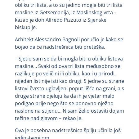
obliku tri lista, a to su jedino mogla biti tri lista
masline iz Getsemanija, iz Maslinskog vrta –
kazao je don Alfredo Pizzuto iz Sijenske
biskupije.
Arhitekt Alessandro Bagnoli poručio je kako se
bojao da će nadstrešnica biti preteška.
– Sjetio sam se da bi mogla biti u obliku listova
masline… Svaki od ova tri lista međusobno se
razlikuje po veličini ili obliku, kao i u prirodi,
nijedan list nije isti kao drugi. S jedne su strane
listovi čvrsto uglavljeni poput lišća na grani, a s
druge strane djeluju ka da ih je vjetar malo
podigao prije nego što se ponovno nježno
naslone na stijenu… Nisam želio ostaviti dojam
težine nad glavom – rekao je.
Ova je posebna nadstrešnica špilju učinila još
jedinstvenijom.