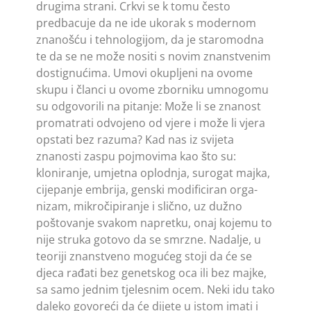
drugima strani. Crkvi se k tomu često
predbacuje da ne ide ukorak s modernom
znanošću i tehnologijom, da je staromodna
te da se ne može nositi s novim znanstvenim
dostignućima. Umovi okupljeni na ovome
skupu i članci u ovome zborniku umnogomu
su odgovorili na pitanje: Može li se znanost
promatrati odvojeno od vjere i može li vjera
opstati bez razuma? Kad nas iz svijeta
znanosti zaspu pojmovima kao što su:
kloniranje, umjetna oplodnja, surogat majka,
cijepanje embrija, genski modificiran orga­
nizam, mikročipiranje i slično, uz dužno
poštovanje svakom napretku, onaj kojemu to
nije struka gotovo da se smrzne. Nadalje, u
teoriji znanstveno mogućeg stoji da će se
djeca rađati bez genetskog oca ili bez majke,
sa samo jednim tjelesnim ocem. Neki idu tako
daleko govoreći da će dijete u istom imati i