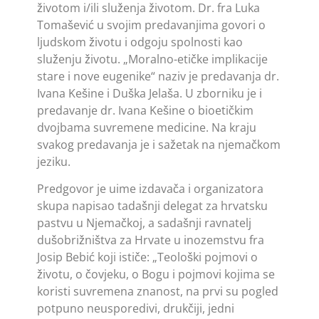
životom i/ili služenja životom. Dr. fra Luka
Tomašević u svojim predavanjima govori o
ljudskom životu i odgoju spolnosti kao
služenju životu. „Moralno-etičke implikacije
stare i nove eugenike“ naziv je predavanja dr.
Ivana Kešine i Duška Jelaša. U zborniku je i
predavanje dr. Ivana Kešine o bioetičkim
dvojbama suvremene medicine. Na kraju
svakog predavanja je i sažetak na njemačkom
jeziku.
Predgovor je uime izdavača i organizatora
skupa napisao tadašnji delegat za hrvatsku
pastvu u Njemač­koj, a sadašnji ravnatelj
dušobrižništva za Hrvate u inozemstvu fra
Josip Bebić koji ističe: „Teološki pojmovi o
životu, o čovjeku, o Bogu i pojmovi kojima se
koristi suvremena znanost, na prvi su pogled
potpuno neusporedivi, drukčiji, jedni