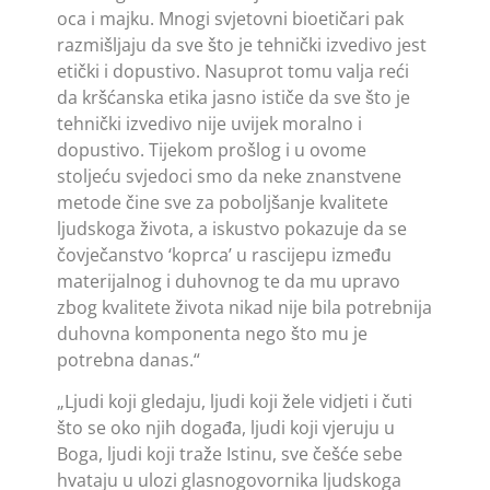
oca i majku. Mnogi svjetovni bioetičari pak
razmišljaju da sve što je tehnički izvedivo jest
etički i dopustivo. Nasuprot tomu valja reći
da kršćanska etika jasno ističe da sve što je
tehnički izvedivo nije uvijek moralno i
dopustivo. Tijekom prošlog i u ovome
stoljeću svjedoci smo da neke znanstvene
metode čine sve za poboljšanje kvalitete
ljudskoga života, a iskustvo pokazuje da se
čovječanstvo ‘koprca’ u rascijepu između
materijalnog i duhovnog te da mu upravo
zbog kvalitete života nikad nije bila potrebnija
duhovna komponenta nego što mu je
potrebna danas.“
„Ljudi koji gledaju, ljudi koji žele vidjeti i čuti
što se oko njih događa, ljudi koji vjeruju u
Boga, ljudi koji traže Istinu, sve češće sebe
hvataju u ulozi glasnogovornika ljudskoga