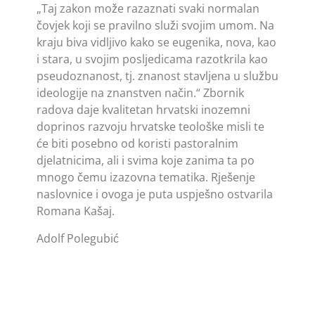
„Taj zakon može razaznati svaki normalan
čovjek koji se pravilno služi svojim umom. Na
kraju biva vidljivo kako se eugenika, nova, kao
i stara, u svojim posljedicama razotkrila kao
pseudoznanost, tj. znanost stavljena u službu
ideologije na znanstven način.“ Zbornik
radova daje kvalitetan hrvatski inozemni
doprinos razvoju hrvatske teološke misli te
će biti posebno od koristi pastoralnim
djelatnicima, ali i svima koje zanima ta po
mnogo čemu izazovna tematika. Rješenje
naslovnice i ovoga je puta uspješno ostvarila
Romana Kašaj.
Adolf Polegubić