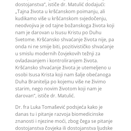
dostojanstva“, ističe dr. Matulić dodajući:
„Tajna života u kršćanskom poimanju, ali
kudikamo više u kršćanskom svjedočenju,
neodvojiva je od tajne bo­žanskoga života koji
nam je darovan u Isusu Kristu po Duhu
Svetome. Kršćansko shvaćanje života nije, pa
onda ni ne smije biti, pozitivističko shvaćanje
u smislu modernih čovjekovih težnji za
ovladavanjem i kontroliranjem života.
Kršćansko shvaćanje života je utemeljeno u
osobi Isusa Krista koji nam šalje obećanoga
Duha Branitelja po kojemu više ne živimo
starim, nego novim životom koji nam je
darovan“, ističe dr. Matulić.
Dr. fra Luka Tomašević podsjeća kako je
danas tu i pitanje razvoja biomedicinske
znanosti i njezine moći, zbog čega se pitanje
dostojanstva čovjeka ili dostojanstva ljudske