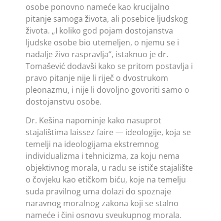
osobe ponovno nameće kao krucijalno
pitanje samoga života, ali posebice ljudskog
života. „I koliko god pojam dostojanstva
ljudske osobe bio utemeljen, o njemu se i
nadalje živo raspravlja“, istaknuo je dr.
Tomašević dodavši kako se pritom postavlja i
pravo pitanje nije li riječ o dvostrukom
pleonazmu, i nije li dovoljno govoriti samo o
dostojanstvu osobe.
Dr. Kešina napominje kako nasuprot
stajalištima laissez faire — ideologije, koja se
temelji na ideologijama ekstremnog
individualizma i tehnicizma, za koju nema
objektivnog morala, u radu se ističe stajalište
o čovjeku kao etičkom biću, koje na temelju
suda pravilnog uma dolazi do spoznaje
naravnog moralnog zakona koji se stalno
nameće i čini osnovu sveukupnog morala.