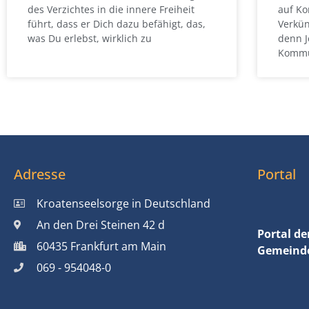
des Verzichtes in die innere Freiheit
auf K
führt, dass er Dich dazu befähigt, das,
Verkün
was Du erlebst, wirklich zu
denn J
Kommu
Adresse
Portal
Kroatenseelsorge in Deutschland
An den Drei Steinen 42 d
Portal de
60435 Frankfurt am Main
Gemeinde
069 - 954048-0