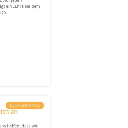
t: Auf jeden
lgt ein „Ehre sei dem
sich
GEISTIGER IMPULS
ich an
 uns helfen, dass wir