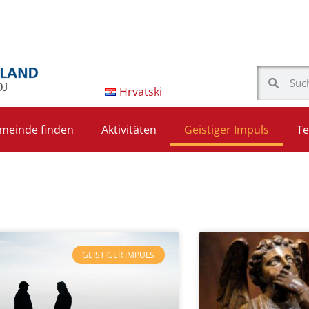
Hrvatski
meinde finden
Aktivitäten
Geistiger Impuls
Te
GEISTIGER IMPULS