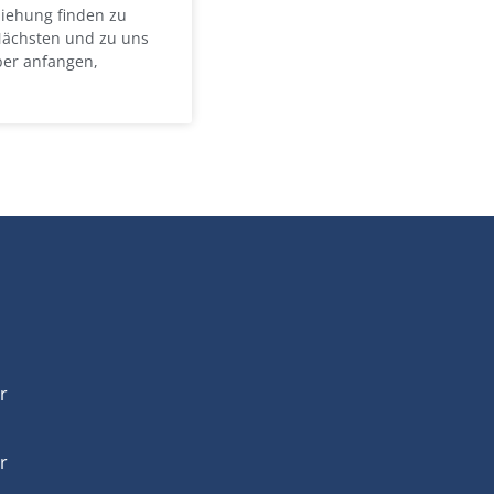
iehung finden zu
Nächsten und zu uns
aber anfangen,
r
r