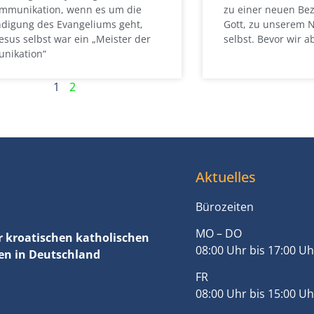
ommunikation, wenn es um die
zu einer neuen Bez
digung des Evangeliums geht,
Gott, zu unserem 
esus selbst war ein „Meister der
selbst. Bevor wir 
nikation“
1
2
Aktuelles
Bürozeiten
MO – DO
r kroatischen katholischen
08:00 Uhr bis 17:00 Uh
n in Deutschland
FR
08:00 Uhr bis 15:00 Uh