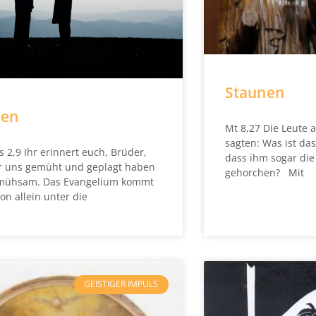
Staunen
en
Mt 8,27 Die Leute 
sagten: Was ist da
s 2,9 Ihr erinnert euch, Brüder,
dass ihm sogar di
r uns gemüht und geplagt haben
gehorchen? Mit
t mühsam. Das Evangelium kommt
von allein unter die
GEISTIGER IMPULS