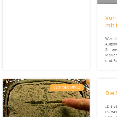
Von
mit 
Wer di
Augsbu
Seiten
Marien
und Be
GEISTIGER IMPULS
Die 
„Die S
es, we