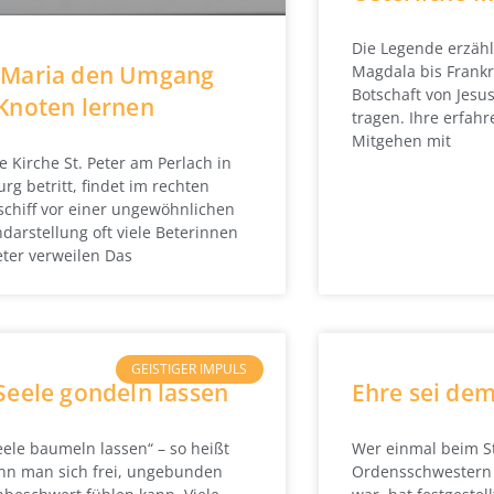
Die Legende erzähl
 Maria den Umgang
Magdala bis Frankr
Botschaft von Jesus
Knoten lernen
tragen. Ihre erfahr
Mitgehen mit
e Kirche St. Peter am Perlach in
rg betritt, findet im rechten
schiff vor einer ungewöhnlichen
darstellung oft viele Beterinnen
ter verweilen Das
GEISTIGER IMPULS
Seele gondeln lassen
Ehre sei dem
eele baumeln lassen“ – so heißt
Wer einmal beim S
nn man sich frei, ungebunden
Ordensschwestern 