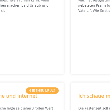
beschwert fühlen kann. Viele
war, hat festgestell
hen machen bald Urlaub und
gebeteten Psalm fo
 sich
Vater…“. Wie lässt 
GEISTIGER IMPULS
he und Internet
Ich schaue m
rche legte seit jeher großen Wert
Die Fastenzeit soll